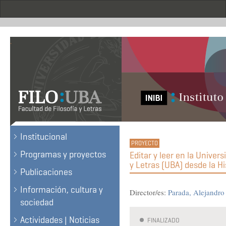
Skip
to
main
content
.
Institucional
Programas y proyectos
Editar y leer en la Univer
y Letras (UBA) desde la Hi
Publicaciones
Información, cultura y
Director/es:
Parada, Alejandro
sociedad
Actividades | Noticias
FINALIZADO