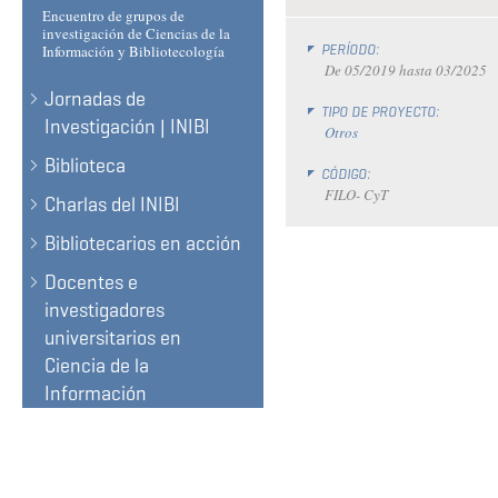
Encuentro de grupos de
investigación de Ciencias de la
PERÍODO:
Información y Bibliotecología
De
05/2019
hasta
03/2025
Jornadas de
TIPO DE PROYECTO:
Investigación | INIBI
Otros
Biblioteca
CÓDIGO:
FILO- CyT
Charlas del INIBI
Bibliotecarios en acción
Docentes e
investigadores
universitarios en
Ciencia de la
Información