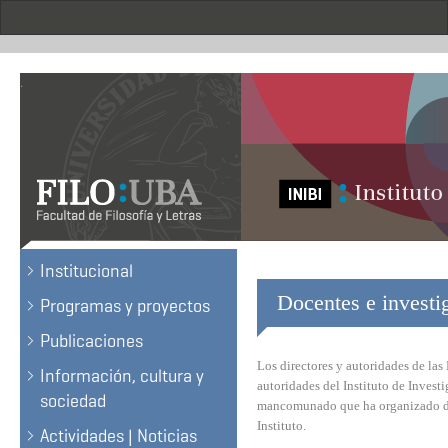
Skip
to
main
content
.
Institucional
Docentes e investi
Programas y proyectos
Publicaciones
Los directores y autoridades de las
Información, cultura y
autoridades del Instituto de Inves
sociedad
mancomunado que ha organizado dis
Instituto.
Actividades | Noticias