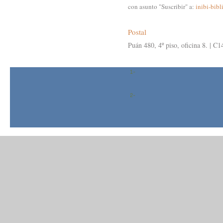
con asunto "Suscribir" a:
inibi-bibl
Postal
Puán 480, 4º piso, oficina 8. | 