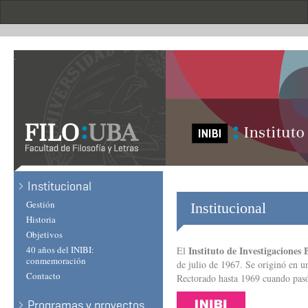
Skip
to
main
content
.
Institucional
Gestión
Institucional
Historia
Objetivos
40 años del INIBI:
Instituto de Investigaciones 
El
conmemoración
de julio de 1967. Se originó en 
Contacto
Rectorado hasta 1969 cuando pasó
Programas y proyectos