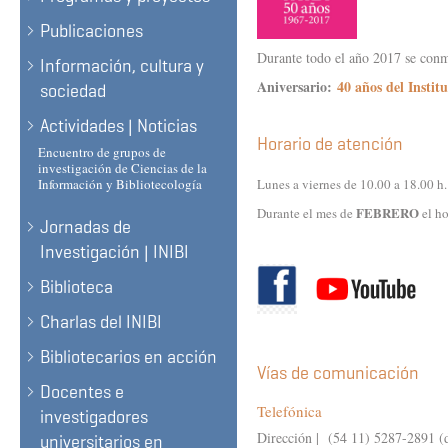
Publicaciones
Durante todo el año 2017 se con
Información, cultura y
Aniversario:
40 años del Instit
sociedad
Actividades | Noticias
Horario de atención
Encuentro de grupos de
investigación de Ciencias de la
Información y Bibliotecología
Lunes a viernes de 10.00 a 18.00 h.
FEBRERO
Durante el mes de
el ho
Jornadas de
Investigación | INIBI
Biblioteca
Charlas del INIBI
Bibliotecarios en acción
Vías de comunicación
Docentes e
Telefónica
investigadores
Dirección | (54 11) 5287-2891 (d
universitarios en