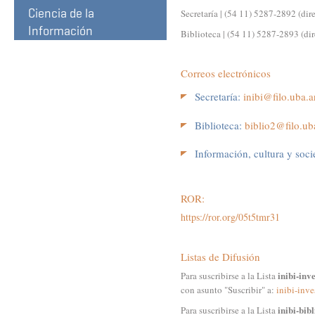
Ciencia de la
Secretaría | (54 11) 5287-2892 (dir
Información
Biblioteca | (54 11) 5287-2893 (di
Correos electrónicos
Secretaría:
inibi@filo.uba.a
Biblioteca:
biblio2@filo.ub
Información, cultura y soc
ROR:
https://ror.org/05t5tmr31
Listas de Difusión
inibi-inv
Para suscribirse a la Lista
con asunto "Suscribir" a:
inibi-inve
inibi-bib
Para suscribirse a la Lista