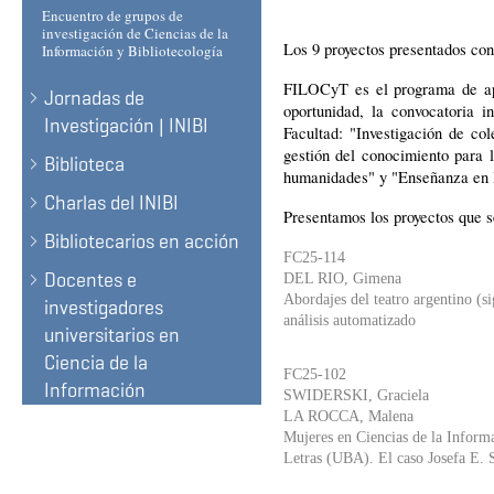
Encuentro de grupos de
investigación de Ciencias de la
Los 9 proyectos presentados co
Información y Bibliotecología
FILOCyT es el programa de apo
Jornadas de
oportunidad, la convocatoria i
Investigación | INIBI
Facultad: "Investigación de co
gestión del conocimiento para l
Biblioteca
humanidades" y "Enseñanza en l
Charlas del INIBI
Presentamos los proyectos que s
Bibliotecarios en acción
FC25-114
Docentes e
DEL RIO, Gimena
Abordajes del teatro argentino (s
investigadores
análisis automatizado
universitarios en
Ciencia de la
FC25-102
Información
SWIDERSKI, Graciela
LA ROCCA, Malena
Mujeres en Ciencias de la Informa
Letras (UBA). El caso Josefa E. 