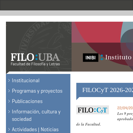
Skip
to
main
content
.
Institucional
FILOCyT 2026-20
Programas y proyectos
Publicaciones
22/04/202
Información, cultura y
Los 9 pro
sociedad
aprobados
de la Facultad.
Actividades | Noticias