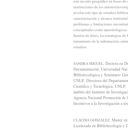
este recorte geográfico en bases de 
instituciones de los autores/inves
revelar este tipo de estudios bibli
caracterización y alcance territori
problemas y limitaciones encontrado
conceptuales como metodológicas vi
fuentes de datos, las estrategias de
tratamiento de la información, entr
estudios.
Doctora en D
SANDRA MIGUEL.
Documentación, Universidad Nacio
Bibliotecológica y Seminario Gene
UNLP. Directora del Departamento
Científica y Tecnológica, UNLP. D
ámbito del Instituto de Investi
Agencia Nacional Promoción de l
Incentivos a la Investigación a l
Master en
CLAUDIA GONZÁLEZ.
Licenciada en Bibliotecología y 