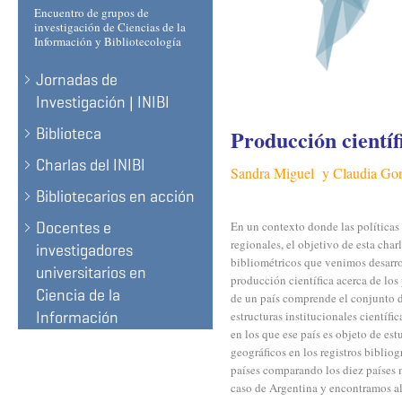
Encuentro de grupos de
investigación de Ciencias de la
Información y Bibliotecología
Jornadas de
Investigación | INIBI
Biblioteca
Producción científi
Charlas del INIBI
Sandra Miguel y Claudia 
Bibliotecarios en acción
Docentes e
En un contexto donde las políticas
regionales, el objetivo de esta cha
investigadores
bibliométricos que venimos desarro
universitarios en
producción científica acerca de los
Ciencia de la
de un país comprende el conjunto d
Información
estructuras institucionales científi
en los que ese país es objeto de est
geográficos en los registros bibliog
países comparando los diez países 
caso de Argentina y encontramos alg