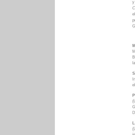
y
C
e
p
G
M
M
B
l
S
I
e
P
(
G
D
L
(
i