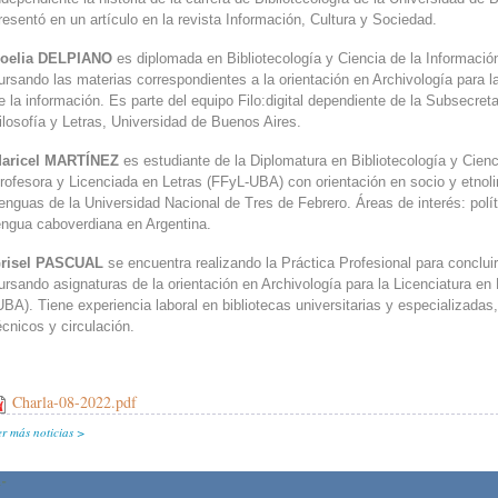
resentó en un artículo en la revista Información, Cultura y Sociedad.
oelia DELPIANO
es diplomada en Bibliotecología y Ciencia de la Informaci
ursando las materias correspondientes a la orientación en Archivología para la
e la información. Es parte del equipo Filo:digital dependiente de la Subsecret
ilosofía y Letras, Universidad de Buenos Aires.
aricel MARTÍNEZ
es estudiante de la Diplomatura en Bibliotecología y Cien
rofesora y Licenciada en Letras (FFyL-UBA) con orientación en socio y etnol
enguas de la Universidad Nacional de Tres de Febrero. Áreas de interés: polít
engua caboverdiana en Argentina.
risel PASCUAL
se encuentra realizando la Práctica Profesional para concluir
ursando asignaturas de la orientación en Archivología para la Licenciatura en 
UBA). Tiene experiencia laboral en bibliotecas universitarias y especializadas
écnicos y circulación.
Charla-08-2022.pdf
er más noticias