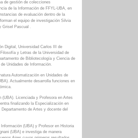
a de gestión de colecciones
iencia de la Información de FFYL-UBA, en
nstancias de evaluación dentro de la
orman el equipo de investigación Silvia
y Grisel Pascual .
 Digital, Universidad Carlos III de
Filosofía y Letras de la
Universidad de
partamento de Bibliotecología y Ciencia de
n de Unidades de Información.
gnatura Automatización en Unidades de
UBA). Actualmente desarrolla funciones en
tómica.
n (UBA). Licenciada y Profesora en Artes
ntra finalizando la Especialización en
el Departamento de Artes y docente del
 Información (UBA) y Profesor en Historia
vignani (UBA) e investiga de manera
e Buenos Aires cuyos primeros resultados