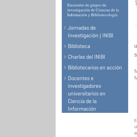
Encuentro de grupos de
investigación de Ciencias de la
Información y Bibliotecología
Jornadas de
Investigación | INIBI
Biblioteca
u
s
Charlas del INIBI
Bibliotecarios en acción
M
Docentes e
M
investigadores
universitarios en
Ciencia de la
Información
E
o
a