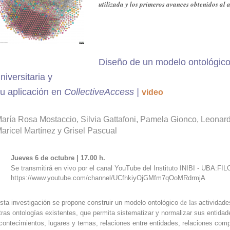
utilizada y los primeros avances obtenidos al a
Diseño de un modelo ontológico
niversitaria y
u aplicación en
CollectiveAccess |
video
aría Rosa Mostaccio, Silvia Gattafoni, Pamela Gionco, Leonard
aricel Martínez y Grisel Pascual
Jueves 6 de octubre | 17.00 h.
Se transmitirá en vivo por el canal YouTube del Instituto
INIBI - UBA:FIL
https://www.youtube.com/channel/UCfhkiyOjGMfm7qOoMRdrmjA
de las
sta investigación se propone construir un modelo ontológico
actividade
tras ontologías existentes, que permita sistematizar y normalizar sus entidad
contecimientos, lugares y temas, relaciones entre entidades, relaciones com