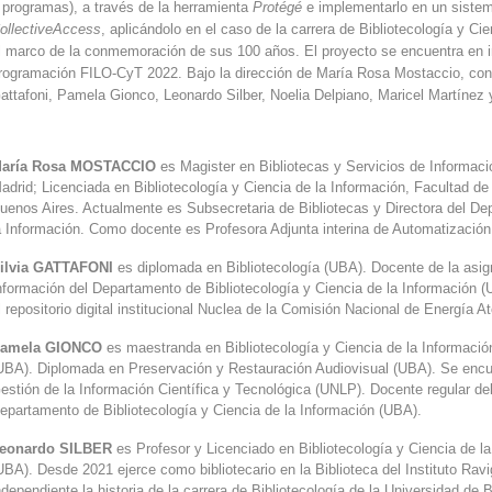
 programas), a través de la herramienta
Protégé
e implementarlo en un sistem
ollectiveAccess
, aplicándolo en el caso de la carrera de Bibliotecología y C
l marco de la conmemoración de sus 100 años. El proyecto se encuentra en i
rogramación FILO-CyT 2022. Bajo la dirección de María Rosa Mostaccio, conf
attafoni, Pamela Gionco, Leonardo Silber,
Noelia Delpiano,
Maricel Martínez 
aría Rosa MOSTACCIO
es Magister en Bibliotecas y Servicios de Información
adrid; Licenciada en Bibliotecología y Ciencia de la Información,
Facultad de 
uenos Aires. Actualmente es Subsecretaria de Bibliotecas y Directora del De
a Información. Como docente es Profesora Adjunta interina de Automatizació
ilvia GATTAFONI
es diplomada en Bibliotecología (UBA). Docente de la asi
nformación del Departamento de Bibliotecología y Ciencia de la Información (
l repositorio digital institucional Nuclea de la Comisión Nacional de Energía A
amela GIONCO
es maestranda en Bibliotecología y Ciencia de la Informació
UBA). Diplomada en Preservación y Restauración Audiovisual (UBA). Se encue
estión de la Información Científica y Tecnológica (UNLP). Docente regular d
epartamento de Bibliotecología y Ciencia de la Información (UBA).
eonardo SILBER
es Profesor y Licenciado en Bibliotecología y Ciencia de la
UBA). Desde 2021 ejerce como bibliotecario en la Biblioteca del Instituto Ra
ndependiente la historia de la carrera de Bibliotecología de la Universidad d