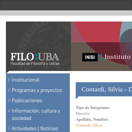
Skip
to
main
content
.
Institucional
Contardi, Silvia - 
Programas y proyectos
Publicaciones
Tipo de Integrante:
Información, cultura y
Director
sociedad
Apellido, Nombre:
Contardi, Silvia
Actividades | Noticias