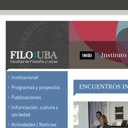
Skip
to
main
content
.
Institucional
ENCUENTROS INIBI 
Programas y proyectos
Publicaciones
Información, cultura y
sociedad
Actividades | Noticias