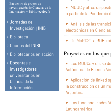
Encuentro de grupos de
MOOC y otros dispositi
investigación de Ciencias de la
Información y Bibliotecología
a partir de la Pandemia
Jornadas de
Análisis de las transi
Investigación | INIBI
electrónicas en Ciencias
Biblioteca
De MaRC21 a RDF: mig
Charlas del INIBI
Proyectos en los que 
Bibliotecarios en acción
Docentes e
Los MOOCs y el uso de 
investigadores
Autónoma de Buenos Aire
universitarios en
Aplicación de linked 
Ciencia de la
la construcción de un ma
Información
Argentina
Las funcionalidades W
Latinoamérica