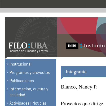
Skip
to
main
content
.
Institucional
Integrante
Programas y proyectos
Publicaciones
Blanco, Nancy P.
Información, cultura y
sociedad
Proyectos que dirige
Actividades | Noticias