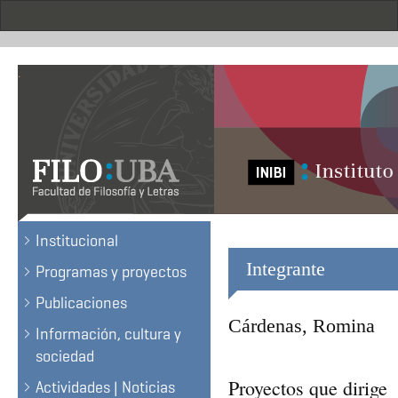
Skip
to
main
content
.
Institucional
Integrante
Programas y proyectos
Publicaciones
Cárdenas, Romina
Información, cultura y
sociedad
Proyectos que dirige
Actividades | Noticias