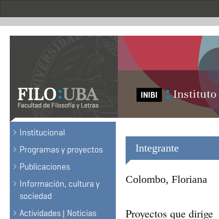
Skip
to
main
content
.
Institucional
Integrante
Programas y proyectos
Publicaciones
Colombo, Floriana
Información, cultura y
sociedad
Proyectos que dirige
Actividades | Noticias