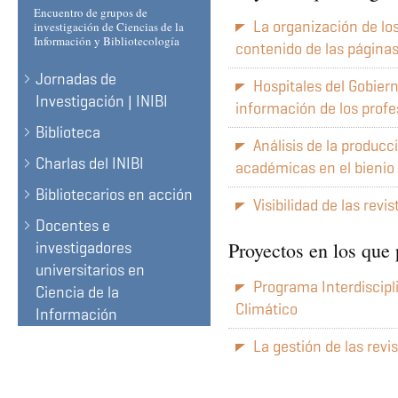
Encuentro de grupos de
La organización de los
investigación de Ciencias de la
Información y Bibliotecología
contenido de las páginas
Jornadas de
Hospitales del Gobier
Investigación | INIBI
información de los profe
Biblioteca
Análisis de la producc
Charlas del INIBI
académicas en el bieni
Bibliotecarios en acción
Visibilidad de las rev
Docentes e
Proyectos en los que 
investigadores
universitarios en
Programa Interdiscipl
Ciencia de la
Climático
Información
La gestión de las revi