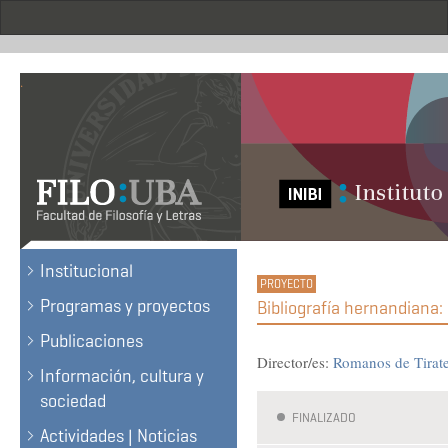
Skip
to
main
content
.
Institucional
Programas y proyectos
Bibliografía hernandiana
Publicaciones
Director/es:
Romanos de Tirate
Información, cultura y
sociedad
FINALIZADO
Actividades | Noticias