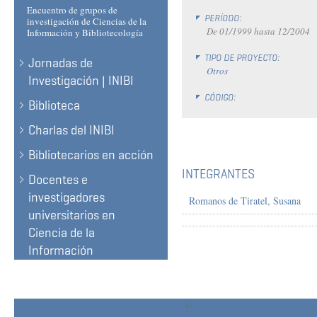
Encuentro de grupos de
PERÍODO:
investigación de Ciencias de la
De
01/1999
hasta
12/2004
Información y Bibliotecología
TIPO DE PROYECTO:
Jornadas de
Otros
Investigación | INIBI
CÓDIGO:
Biblioteca
Charlas del INIBI
Bibliotecarios en acción
INTEGRANTES
Docentes e
investigadores
Romanos de Tiratel, Susana
universitarios en
Ciencia de la
Información