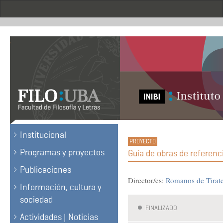
Skip
to
main
content
.
Institucional
Programas y proyectos
Guía de obras de referenc
Publicaciones
Director/es:
Romanos de Tirate
Información, cultura y
sociedad
FINALIZADO
Actividades | Noticias