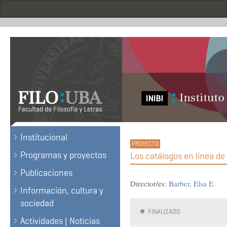
Skip
to
main
content
.
Institucional
Programas y proyectos
Los catálogos en línea d
Publicaciones
Director/es:
Barber, Elsa E.
Información, cultura y
sociedad
FINALIZADO
Actividades | Noticias