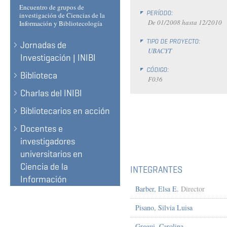
Encuentro de grupos de
PERÍODO:
investigación de Ciencias de la
De
01/2008
hasta
12/2010
Información y Bibliotecología
TIPO DE PROYECTO:
Jornadas de
UBACYT
Investigación | INIBI
CÓDIGO:
Biblioteca
F036
Charlas del INIBI
Bibliotecarios en acción
Docentes e
investigadores
universitarios en
Ciencia de la
INTEGRANTES
Información
Barber, Elsa E.
Director
Pisano, Silvia Luisa
Gregui, Carolina