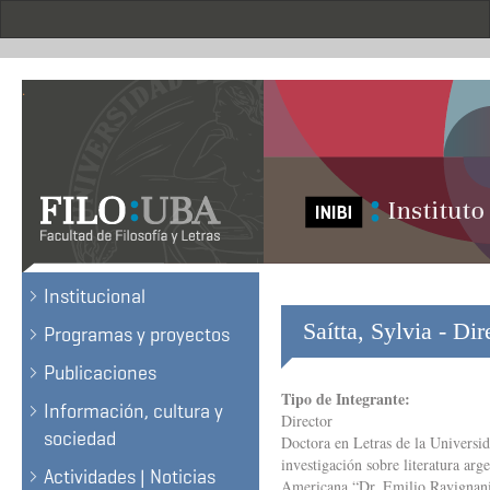
Skip
to
main
content
.
Institucional
Saítta, Sylvia - Dir
Programas y proyectos
Publicaciones
Tipo de Integrante:
Información, cultura y
Director
sociedad
Doctora en Letras de la Universi
investigación sobre literatura arg
Actividades | Noticias
Americana “Dr. Emilio Ravignan