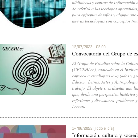
bibliotecas y centros de Información 
Se referirá a las lecciones aprendidas,
para enfrentar desafíos y alguna que o
nuevas tecnologías con conceptos trad
15/07/2023 - 08:00
Convocatoria del Grupo de 
El Grupo de Estudios sobre la Cultura
(GECEHLec), radicado en el Instituto
convoca a estudiantes avanzados y gr
Edición, Letras, Artes y Antropología
trabajo. El objetivo es diseñar una lí
que, desde una perspectiva histórica y
reflexiones y discusiones, problemas y
Lectura
14/06/2022 (Todo el día)
Información, cultura y socie