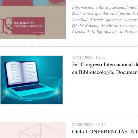
Información, cultura y sociedad publ
2023, está disponible en el portal de 
Facultad. Además, queremos compartir
Q2 del Ranking de SJR de Scimago y u
Ciencia de la Información de Iberoa
16/10/2023 - 01:00
3er Congreso Internacional d
en Bibliotecología, Document
21/06/2023 - 19:15
Ciclo CONFERENCIAS I