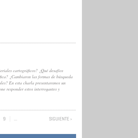
eriales cartográficos? ¿Qué desafíos
áfica? ¿Cambiaron las formas de búsqueda
ales? En esta charla presentaremos un
one responder estos interrogantes y
9
…
SIGUIENTE ›