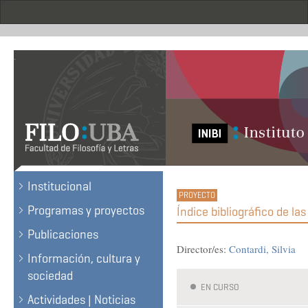
Skip
to
main
content
.
Institucional
Programas y proyectos
Índice bibliográfico de la
Publicaciones
Director/es:
Contardi, Silvia
Información, cultura y
sociedad
EN CURSO
Actividades | Noticias